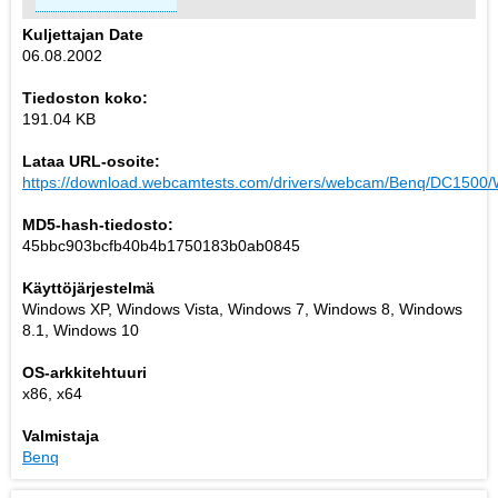
Kuljettajan Date
06.08.2002
Tiedoston koko:
191.04 KB
Lataa URL-osoite:
https://download.webcamtests.com/drivers/webcam/Benq/DC1500/
MD5-hash-tiedosto:
45bbc903bcfb40b4b1750183b0ab0845
Käyttöjärjestelmä
Windows XP, Windows Vista, Windows 7, Windows 8, Windows
8.1, Windows 10
OS-arkkitehtuuri
x86, x64
Valmistaja
Benq