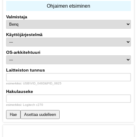
Ohjaimen etsiminen
Valmistaja
Käyttöjärjestelmä
OS-arkkitehtuuri
Laitteiston tunnus
esimerkiksi: USB\VID_046D&PID_0825
Hakulauseke
esimerkiksi: Logitech c270
Hae
Asettaa uudelleen