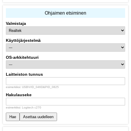
Ohjaimen etsiminen
Valmistaja
Käyttöjärjestelmä
OS-arkkitehtuuri
Laitteiston tunnus
esimerkiksi: USB\VID_046D&PID_0825
Hakulauseke
esimerkiksi: Logitech c270
Hae
Asettaa uudelleen