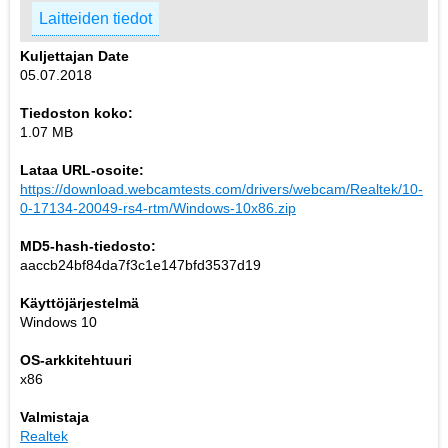
Laitteiden tiedot
Kuljettajan Date
05.07.2018
Tiedoston koko:
1.07 MB
Lataa URL-osoite:
https://download.webcamtests.com/drivers/webcam/Realtek/10-
0-17134-20049-rs4-rtm/Windows-10x86.zip
MD5-hash-tiedosto:
aaccb24bf84da7f3c1e147bfd3537d19
Käyttöjärjestelmä
Windows 10
OS-arkkitehtuuri
x86
Valmistaja
Realtek